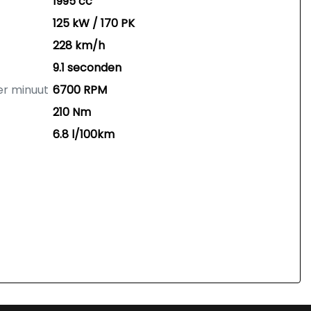
1995 cc
125 kW / 170 PK
228 km/h
9.1 seconden
er minuut
6700 RPM
210 Nm
6.8 l/100km