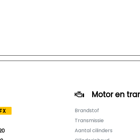
Motor en tra
Brandstof
FX
Transmissie
Aantal cilinders
20