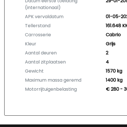
Datum eerste toelating
29-01-20
(internationaal)
APK vervaldatum
01-05-20
Tellerstand
161.648 K
Carrosserie
Cabrio
Kleur
Grijs
Aantal deuren
2
Aantal zitplaatsen
4
Gewicht
1570 kg
Maximum massa geremd
1400 kg
Motorrijtuigenbelasting
€ 280 - 3