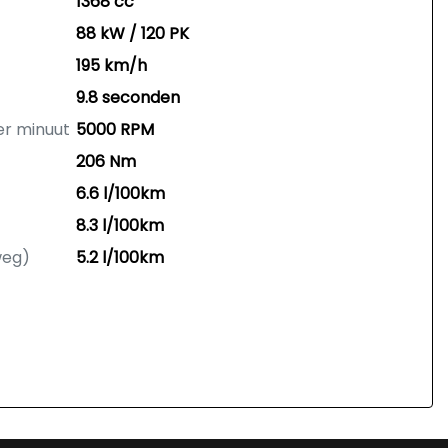
1368 cc
88 kW / 120 PK
195 km/h
9.8 seconden
er minuut
5000 RPM
206 Nm
6.6 l/100km
8.3 l/100km
weg)
5.2 l/100km