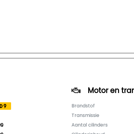
Motor en tra
Brandstof
D9
Transmissie
Aantal cilinders
09