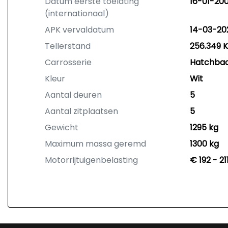
Datum eerste toelating
16-01-20
(internationaal)
APK vervaldatum
14-03-20
Tellerstand
256.349 
Carrosserie
Hatchba
Kleur
Wit
Aantal deuren
5
Aantal zitplaatsen
5
Gewicht
1295 kg
Maximum massa geremd
1300 kg
Motorrijtuigenbelasting
€ 192 - 2