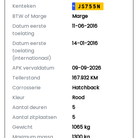
Kenteken
JS755N
NL
BTW of Marge
Marge
Datum eerste
11-06-2016
toelating
Datum eerste
14-01-2016
toelating
(internationaal)
APK vervaldatum
09-09-2026
Tellerstand
167.932 KM
Carrosserie
Hatchback
Kleur
Rood
Aantal deuren
5
Aantal zitplaatsen
5
Gewicht
1065 kg
Maximum massa
1300 kg