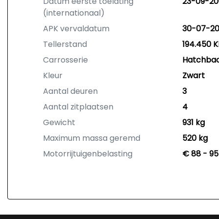
Datum eerste toelating
23-09-20
(internationaal)
APK vervaldatum
30-07-2
Tellerstand
194.450 
Carrosserie
Hatchba
Kleur
Zwart
Aantal deuren
3
Aantal zitplaatsen
4
Gewicht
931 kg
Maximum massa geremd
520 kg
Motorrijtuigenbelasting
€ 88 - 95