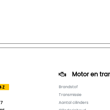
Motor en tra
Brandstof
4Z
Transmissie
Aantal cilinders
17