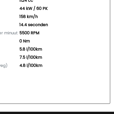
1124 cc
44 kW / 60 PK
158 km/h
14.4 seconden
er minuut
5500 RPM
0 Nm
5.8 l/100km
7.5 l/100km
weg)
4.8 l/100km