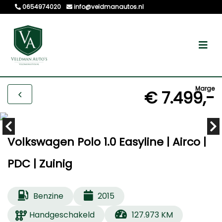
0654974020
info@veldmanautos.nl
Marge
€ 7.499,-
Volkswagen Polo 1.0 Easyline | Airco |
PDC | Zuinig
Benzine
2015
Handgeschakeld
127.973 KM