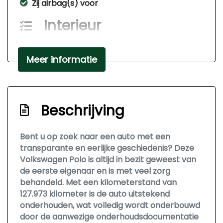
Zij airbag(s) voor
Interieur
Achterbank neerklapbaar
Meer informatie
Bestuurdersstoel in hoogte verstelbaar
Elektrische ramen voor
Stuur verstelbaar
Beschrijving
Stuurbekrachtiging snelheidsafhankelijk
Veiligheid
Bent u op zoek naar een auto met een
transparante en eerlijke geschiedenis? Deze
Alarm klasse 1(startblokkering)
Volkswagen Polo is altijd in bezit geweest van
de eerste eigenaar en is met veel zorg
Bandenspanningscontrolesysteem
behandeld. Met een kilometerstand van
Hill hold functie
127.973 kilometer is de auto uitstekend
onderhouden, wat volledig wordt onderbouwd
door de aanwezige onderhoudsdocumentatie