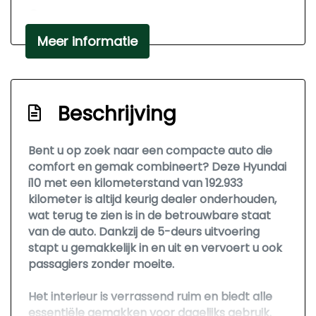
Passagiersairbag
Zij airbag(s) voor
Meer informatie
Interieur
Bestuurdersstoel in hoogte verstelbaar
Beschrijving
Elektrische ramen achter
Elektrische ramen voor
Bent u op zoek naar een compacte auto die
comfort en gemak combineert? Deze Hyundai
Stuurbekrachtiging
i10 met een kilometerstand van 192.933
kilometer is altijd keurig dealer onderhouden,
wat terug te zien is in de betrouwbare staat
van de auto. Dankzij de 5-deurs uitvoering
stapt u gemakkelijk in en uit en vervoert u ook
passagiers zonder moeite.
Het interieur is verrassend ruim en biedt alle
essentiële gemakken voor dagelijks gebruik.