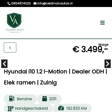
0654974020
info@veldmanautos.nl
Marge
€ 3.499,-
Hyundai i10 1.2 i-Motion | Dealer ODH |
Elek ramen | Zuinig
Benzine
2011
Handgeschakeld
192.933 KM