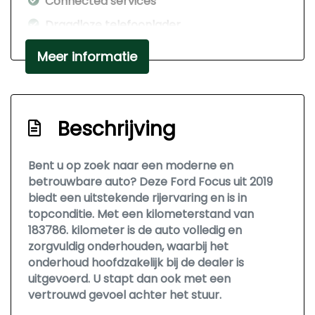
Connected services
Draadloze telefoonlader
Elektronisch stabiliteits programma
Meer informatie
Elektronische remkrachtverdeling
Hoofd airbag(s) achter
Hoofd airbag(s) voor
Beschrijving
Kleur blauw
Bent u op zoek naar een moderne en
Passagiersairbag
betrouwbare auto? Deze Ford Focus uit 2019
Rijstrooksensor met correctie
biedt een uitstekende rijervaring en is in
topconditie. Met een kilometerstand van
Uitwijk assistent
183786. kilometer is de auto volledig en
Zij airbag(s) voor
zorgvuldig onderhouden, waarbij het
onderhoud hoofdzakelijk bij de dealer is
Exterieur
uitgevoerd. U stapt dan ook met een
vertrouwd gevoel achter het stuur.
Buitenspiegels elektrisch inklapbaar