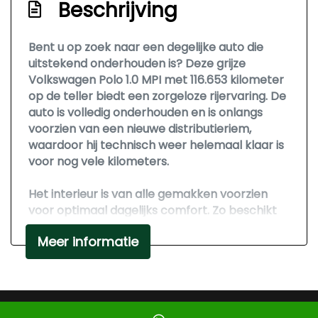
Beschrijving
Bent u op zoek naar een degelijke auto die
uitstekend onderhouden is? Deze grijze
Volkswagen Polo 1.0 MPI met 116.653 kilometer
op de teller biedt een zorgeloze rijervaring. De
auto is volledig onderhouden en is onlangs
voorzien van een nieuwe distributieriem,
waardoor hij technisch weer helemaal klaar is
voor nog vele kilometers.
Het interieur is van alle gemakken voorzien
voor optimaal dagelijks comfort. Zo beschikt
de Polo over in hoogte verstelbare
Meer informatie
voorstoelen voor de perfecte zitpositie en
zorgt de airco altijd voor een prettig klimaat in
de auto. Het multimedia scherm met
Bluetooth audio maakt het eenvoudig om
onderweg van uw eigen muziek te genieten of
Mogelijk gemaakt door
Mobilox