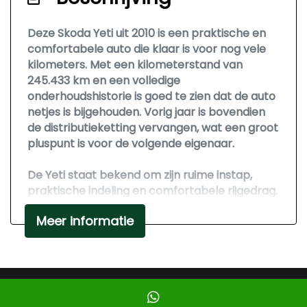
Buitenspiegels elektrisch inklapbaar
Deze Skoda Yeti uit 2010 is een praktische en
comfortabele auto die klaar is voor nog vele
Buitenspiegels elektrisch verstelbaar
kilometers. Met een kilometerstand van
Buitenspiegels in carrosseriekleur
245.433 km en een volledige
Buitenspiegels met verlichting
onderhoudshistorie is goed te zien dat de auto
netjes is bijgehouden. Vorig jaar is bovendien
Buitenspiegels verwarmbaar
de distributieketting vervangen, wat een groot
Centrale vergrendeling met
pluspunt is voor de volgende eigenaar.
afstandsbediening
De Yeti staat bekend om zijn ruime instap,
Dakrails
praktische indeling en comfortabele rijgedrag.
Dimlichten automatisch
Dankzij de cruise control en airconditioning is
Meer informatie
het prettig rijden, zowel tijdens korte ritten als
Extra getint glas achter
langere afstanden. Ook beschikt de auto over
Koplampreiniging
elektrische ramen en parkeersensoren
achter, wat zorgt voor extra gemak tijdens het
Lichtmetalen velgen 17"
rijden en parkeren.
Mogelijk gemaakt door
Mobilox
Mistlampen voor