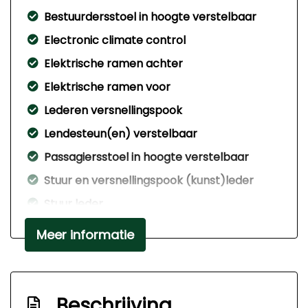
Bestuurdersstoel in hoogte verstelbaar
Electronic climate control
Elektrische ramen achter
Elektrische ramen voor
Lederen versnellingspook
Lendesteun(en) verstelbaar
Passagiersstoel in hoogte verstelbaar
Stuur en versnellingspook (kunst)leder
Stuur leder
Stuur verstelbaar
Meer informatie
Stuurbekrachtiging snelheidsafhankelijk
Voorstoelen in hoogte verstelbaar
Exterieur
Beschrijving