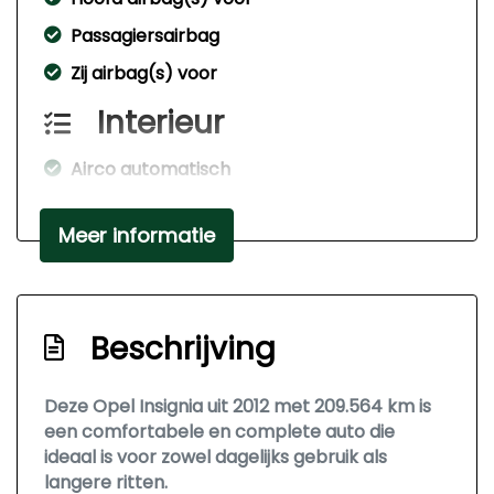
Passagiersairbag
Zij airbag(s) voor
Interieur
Airco automatisch
Armsteun achter
Meer informatie
Armsteun voor
Bestuurdersstoel in hoogte verstelbaar
Elektrische ramen voor en achter
Beschrijving
Stuur en versnellingspook (kunst)leder
Stuur leder en multifunctioneel
Deze Opel Insignia uit 2012 met 209.564 km is
een comfortabele en complete auto die
Exterieur
ideaal is voor zowel dagelijks gebruik als
langere ritten.
Buitenspiegels elektrisch verstel- en